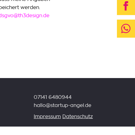
peichert werden.
dsgvo@th3design.de
07141 6480944
hallo@startup-angel.de
Impressum
Datenschutz